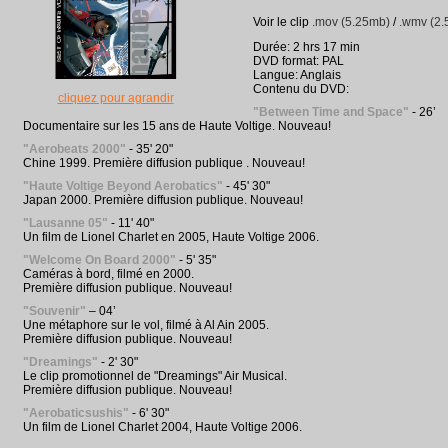
Voir le clip
.mov (5.25mb)
/
.wmv (2
Durée: 2 hrs 17 min
DVD format: PAL
Langue: Anglais
Contenu du DVD:
cliquez pour agrandir
"Between Time and Space"
- 26’
Documentaire sur les 15 ans de Haute Voltige. Nouveau!
"Aerobeats 2000"
- 35' 20"
Chine 1999. Première diffusion publique . Nouveau!
"Haute Voltige Beyond Aerobatics"
- 45' 30"
Japan 2000. Première diffusion publique. Nouveau!
"Lausanne 05"
- 11' 40"
Un film de Lionel Charlet en 2005, Haute Voltige 2006.
"Welcome On Board 2000"
- 5' 35"
Caméras à bord, filmé en 2000.
Première diffusion publique. Nouveau!
"Souvenir"
– 04’
Une métaphore sur le vol, filmé à Al Ain 2005.
Première diffusion publique. Nouveau!
"Dreamings"
- 2' 30"
Le clip promotionnel de "Dreamings" Air Musical.
Première diffusion publique. Nouveau!
"Aerobaticsushis"
- 6' 30"
Un film de Lionel Charlet 2004, Haute Voltige 2006.