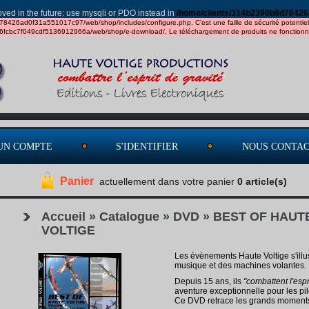
ved in the future: use mysqli or PDO instead in
/home/clients/314b2390b8d78426
d78426ad0f31a551017c97/web/shop/includes/configure.php. C'est une faille de sécurité potentielle - 
36fcbc7f049cdf5136912966a/web/shop/e-download/. Le téléchargement de produits ne fonctionner
UN COMPTE
S'IDENTIFIER
NOUS CONTA
Panier
actuellement dans votre panier
0 article(s)
Accueil
»
Catalogue
»
DVD
»
BEST OF HAUT
VOLTIGE
Les évènements Haute Voltige s'illus
musique et des machines volantes.
Depuis 15 ans, ils
"combattent l'espr
aventure exceptionnelle pour les pil
Ce DVD retrace les grands moment