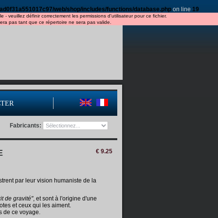
ad0f31a551017c97/web/shop/includes/functions/database.php
on line
19
veuillez définir correctement les permissions d'utilisateur pour ce fichier.
a pas tant que ce répertoire ne sera pas valide.
CTER
Fabricants:
E
€ 9.25
trent par leur vision humaniste de la
it de gravité"
, et sont à l'origine d'une
otes et ceux qui les aiment.
s de ce voyage.