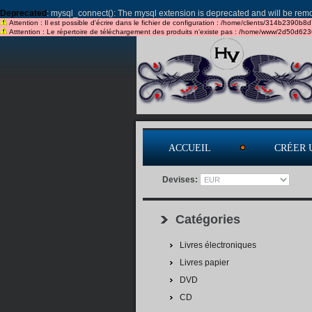
Deprecated
: mysql_connect(): The mysql extension is deprecated and will be remo
Attention : Il est possible d'écrire dans le fichier de configuration : /home/clients/314b2390b8
Atttention : Le répertoire de téléchargement des produits n'existe pas : /home/www/2d50d62
ACCUEIL
CRÉER 
Devises:
Catégories
Livres électroniques
Livres papier
DVD
CD