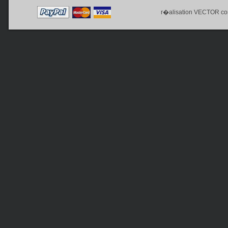
r�alisation
VECTOR co