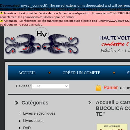
Deprecated
: mysql_connect(): The mysql extension is deprecated and will be remo
/home/clients/314b2390b8d78426ad0f31a551017c97/web/shop/includes/functi
Attention : Il est possible d'écrire dans le fichier de configuration : /home/clients/314b2390b
correctement les permissions d'utilisateur pour ce fichier.
Atttention : Le répertoire de téléchargement des produits n'existe pas : /home/www/2d50d6
ce répertoire ne sera pas valide.
ACCUEIL
CRÉER UN COMPTE
S
Devises:
Panier
actue
Accueil
»
Cat
Catégories
BUCOLICA COD
TE"
Livres électroniques
Livres papier
DVD