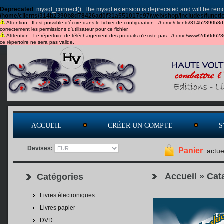
Deprecated
: mysql_connect(): The mysql extension is deprecated and will be remo
/home/clients/314b2390b8d78426ad0f31a551017c97/web/shop/includes/functi
Attention : Il est possible d'écrire dans le fichier de configuration : /home/clients/314b2390b
correctement les permissions d'utilisateur pour ce fichier.
Atttention : Le répertoire de téléchargement des produits n'existe pas : /home/www/2d50d6
ce répertoire ne sera pas valide.
ACCUEIL
CRÉER UN COMPTE
S
Devises:
Panier
actue
Accueil
»
Cat
Catégories
Livres électroniques
Livres papier
DVD