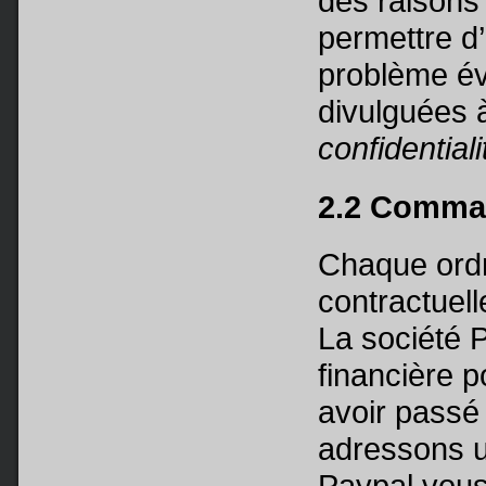
des raisons
permettre d
problème év
divulguées à
confidentiali
2.2 Comm
Chaque ordr
contractuell
La société 
financière p
avoir pass
adressons un
Paypal vous