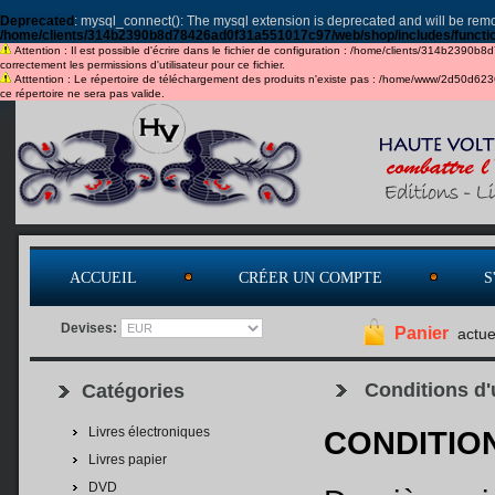
Deprecated
: mysql_connect(): The mysql extension is deprecated and will be remo
/home/clients/314b2390b8d78426ad0f31a551017c97/web/shop/includes/functi
Attention : Il est possible d'écrire dans le fichier de configuration : /home/clients/314b2390b
correctement les permissions d'utilisateur pour ce fichier.
Atttention : Le répertoire de téléchargement des produits n'existe pas : /home/www/2d50d6
ce répertoire ne sera pas valide.
ACCUEIL
CRÉER UN COMPTE
S
Devises:
Panier
actue
Conditions d'u
Catégories
Livres électroniques
CONDITIO
Livres papier
DVD