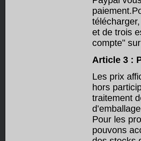
paiement.Pou
télécharger
et de trois 
compte" sur
Article 3 : 
Les prix aff
hors partici
traitement 
d'emballage
Pour les pr
pouvons acc
des stocks d