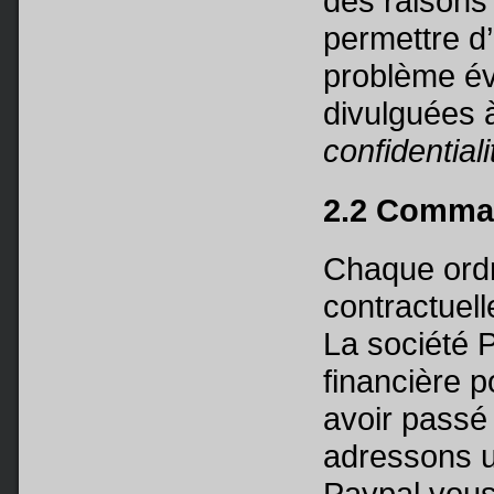
des raisons
permettre d
problème év
divulguées à
confidentiali
2.2 Comm
Chaque ordr
contractuell
La société 
financière p
avoir pass
adressons un
Paypal vous