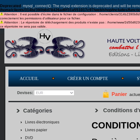
Deprecated
: mysql_connect(): The mysql extension is deprecated and will be remo
/home/clients/314b2390b8d78426ad0f31a551017c97/web/shop/includes/functi
Attention : Il est possible d'écrire dans le fichier de configuration : /home/clients/314b2390b
correctement les permissions d'utilisateur pour ce fichier.
Atttention : Le répertoire de téléchargement des produits n'existe pas : /home/www/2d50d6
ce répertoire ne sera pas valide.
ACCUEIL
CRÉER UN COMPTE
S
Devises:
Panier
actue
Conditions d'u
Catégories
Livres électroniques
CONDITIO
Livres papier
DVD