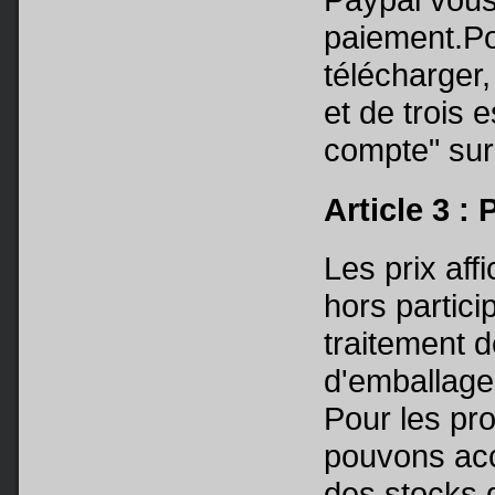
paiement.Pou
télécharger
et de trois 
compte" sur
Article 3 : 
Les prix aff
hors partici
traitement 
d'emballage
Pour les pr
pouvons acc
des stocks d