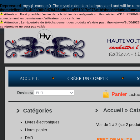
Deprecated
: mysql_connect(): The mysql extension is deprecated and will be remo
/home/clients/314b2390b8d78426ad0f31a551017c97/web/shop/includes/functi
Attention : Il est possible d'écrire dans le fichier de configuration : /home/clients/314b2390b
correctement les permissions d'utilisateur pour ce fichier.
Atttention : Le répertoire de téléchargement des produits n'existe pas : /home/www/2d50d6
ce répertoire ne sera pas valide.
ACCUEIL
CRÉER UN COMPTE
S
Devises:
Panier
actue
Accueil
»
Cat
Catégories
Livres électroniques
Voir de
1
à
2
(sur
2
produi
Livres papier
DVD
BEST OF HAUTE