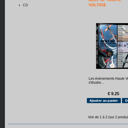
VOLTIGE
CD
Les évènements Haute Vo
s'illustre...
€ 9.25
Voir de
1
à
2
(sur
2
produi