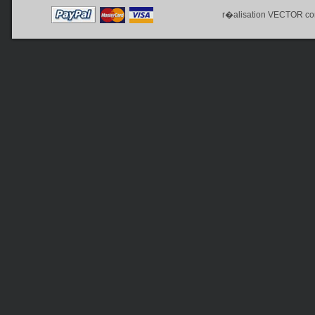
r�alisation
VECTOR co