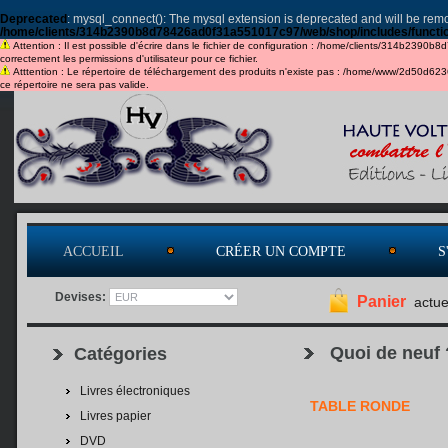
Deprecated
: mysql_connect(): The mysql extension is deprecated and will be remo
/home/clients/314b2390b8d78426ad0f31a551017c97/web/shop/includes/functi
Attention : Il est possible d'écrire dans le fichier de configuration : /home/clients/314b2390b
correctement les permissions d'utilisateur pour ce fichier.
Atttention : Le répertoire de téléchargement des produits n'existe pas : /home/www/2d50d6
ce répertoire ne sera pas valide.
ACCUEIL
CRÉER UN COMPTE
S
Devises:
Panier
actue
Quoi de neuf 
Catégories
Livres électroniques
TABLE RONDE
Livres papier
DVD