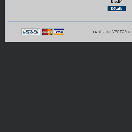
€ 5.84
r�alisation
VECTOR co