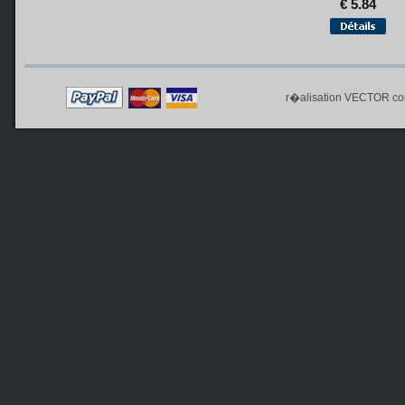
€ 5.84
r�alisation
VECTOR co