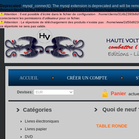
Deprecated
: mysql_connect(): The mysql extension is deprecated and will be remo
/home/clients/314b2390b8d78426ad0f31a551017c97/web/shop/includes/functi
Attention : Il est possible d'écrire dans le fichier de configuration : /home/clients/314b2390b
correctement les permissions d'utilisateur pour ce fichier.
Atttention : Le répertoire de téléchargement des produits n'existe pas : /home/www/2d50d6
ce répertoire ne sera pas valide.
ACCUEIL
CRÉER UN COMPTE
S
Devises:
Panier
actue
Quoi de neuf 
Catégories
Livres électroniques
TABLE RONDE
Livres papier
DVD