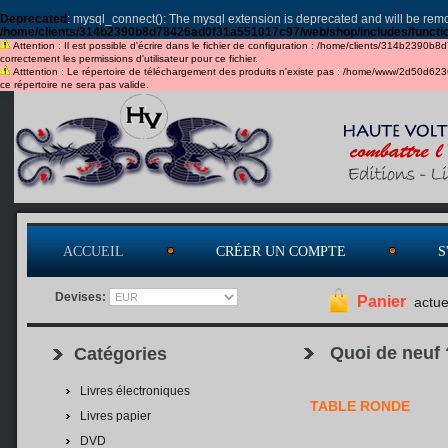
Deprecated
: mysql_connect(): The mysql extension is deprecated and will be remo
/home/clients/314b2390b8d78426ad0f31a551017c97/web/shop/includes/functi
Attention : Il est possible d'écrire dans le fichier de configuration : /home/clients/314b2390b
correctement les permissions d'utilisateur pour ce fichier.
Atttention : Le répertoire de téléchargement des produits n'existe pas : /home/www/2d50d6
ce répertoire ne sera pas valide.
ACCUEIL
CRÉER UN COMPTE
S
Devises:
Panier
actue
Quoi de neuf 
Catégories
Livres électroniques
TABLE RONDE
Livres papier
DVD