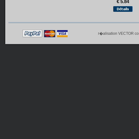
€ 5.84
r�alisation
VECTOR co