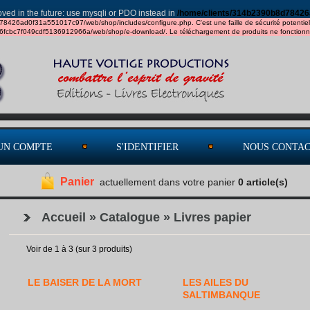
ved in the future: use mysqli or PDO instead in
/home/clients/314b2390b8d78426
d78426ad0f31a551017c97/web/shop/includes/configure.php. C'est une faille de sécurité potentielle - 
36fcbc7f049cdf5136912966a/web/shop/e-download/. Le téléchargement de produits ne fonctionner
UN COMPTE
S'IDENTIFIER
NOUS CONTA
Panier
actuellement dans votre panier
0 article(s)
Accueil
»
Catalogue
»
Livres papier
Voir de
1
à
3
(sur
3
produits)
LE BAISER DE LA MORT
LES AILES DU
SALTIMBANQUE