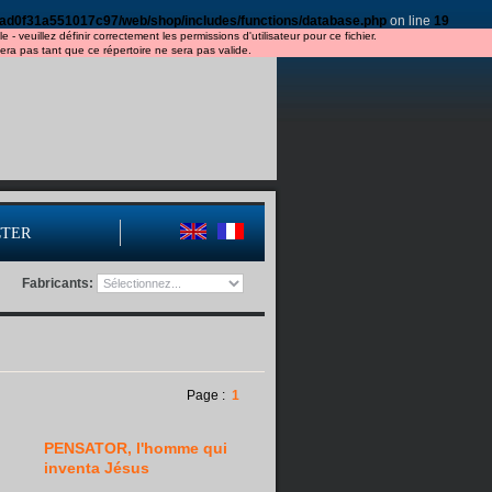
ad0f31a551017c97/web/shop/includes/functions/database.php
on line
19
veuillez définir correctement les permissions d'utilisateur pour ce fichier.
a pas tant que ce répertoire ne sera pas valide.
CTER
Fabricants:
Page :
1
PENSATOR, l'homme qui
inventa Jésus