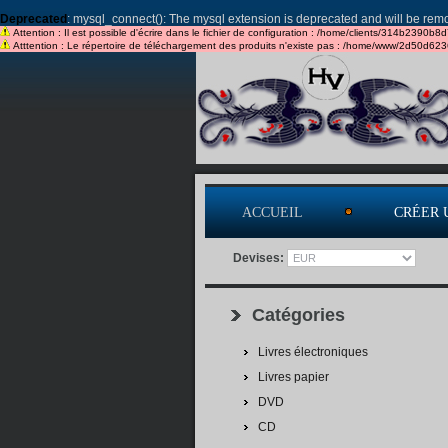
Deprecated
: mysql_connect(): The mysql extension is deprecated and will be remo
Attention : Il est possible d'écrire dans le fichier de configuration : /home/clients/314b2390b8
Atttention : Le répertoire de téléchargement des produits n'existe pas : /home/www/2d50d62
ACCUEIL
CRÉER 
Devises:
Catégories
Livres électroniques
Livres papier
DVD
CD