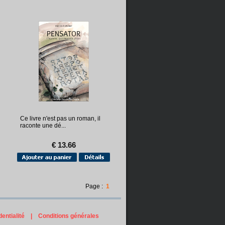
Ce livre n'est pas un roman, il
raconte une dé...
€ 13.66
Page :
1
entialité
|
Conditions générales