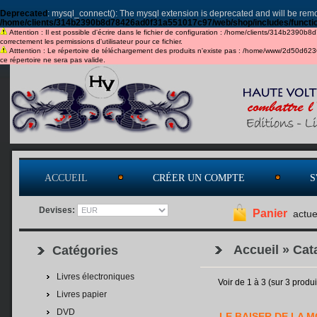
Deprecated
: mysql_connect(): The mysql extension is deprecated and will be remo
/home/clients/314b2390b8d78426ad0f31a551017c97/web/shop/includes/functi
Attention : Il est possible d'écrire dans le fichier de configuration : /home/clients/314b2390b
correctement les permissions d'utilisateur pour ce fichier.
Atttention : Le répertoire de téléchargement des produits n'existe pas : /home/www/2d50d6
ce répertoire ne sera pas valide.
ACCUEIL
CRÉER UN COMPTE
S
Devises:
Panier
actue
Accueil
»
Cat
Catégories
Livres électroniques
Voir de
1
à
3
(sur
3
produi
Livres papier
DVD
LE BAISER DE LA 