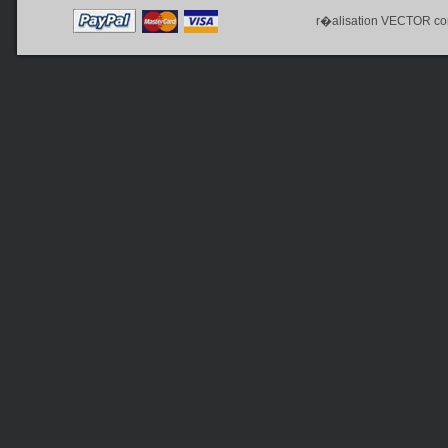
r�alisation
VECTOR co