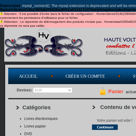
Deprecated
: mysql_connect(): The mysql extension is deprecated and will be remo
/home/clients/314b2390b8d78426ad0f31a551017c97/web/shop/includes/functi
Attention : Il est possible d'écrire dans le fichier de configuration : /home/clients/314b2390b
correctement les permissions d'utilisateur pour ce fichier.
Atttention : Le répertoire de téléchargement des produits n'existe pas : /home/www/2d50d6
ce répertoire ne sera pas valide.
ACCUEIL
CRÉER UN COMPTE
S
Devises:
Panier
actue
Contenu de vo
Catégories
Livres électroniques
Votre panier est vide !
Livres papier
DVD