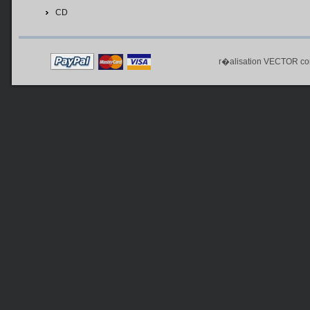
CD
r�alisation
VECTOR co