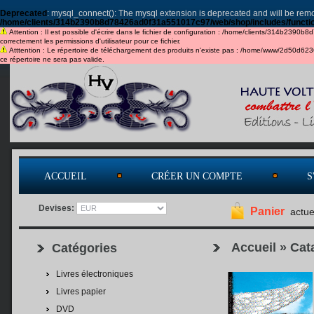
Deprecated
: mysql_connect(): The mysql extension is deprecated and will be remo
/home/clients/314b2390b8d78426ad0f31a551017c97/web/shop/includes/functi
Attention : Il est possible d'écrire dans le fichier de configuration : /home/clients/314b2390b
correctement les permissions d'utilisateur pour ce fichier.
Atttention : Le répertoire de téléchargement des produits n'existe pas : /home/www/2d50d6
ce répertoire ne sera pas valide.
ACCUEIL
CRÉER UN COMPTE
S
Devises:
Panier
actue
Accueil
»
Cat
Catégories
Livres électroniques
Livres papier
DVD