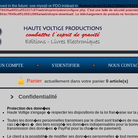
ved in the future: use mysqli or PDO instead in
/home/clients/314b2390b8d78426
d78426ad0f31a551017c97/web/shop/includes/configure.php. C'est une faille de sécurité potentielle - 
36fcbc7f049cdf5136912966a/web/shop/e-download/. Le téléchargement de produits ne fonctionner
UN COMPTE
S'IDENTIFIER
NOUS CONTA
Panier
actuellement dans votre panier
0 article(s)
Confidentialité
Protection des donn�es
Haute Voltige s'engage � respecter les dispositions de la loi fran�aise sur l
Toutes les donn�es personnelles transmises par le client sont trait�es de ma
cas c�d�es � des tiers except� les donn�es indispensables pour la bonn
transmission des donn�es � PayPal pour la cha�ne de paiement).
Le client a la possibilit� de modifier ses donn�es personnelles � tout mome