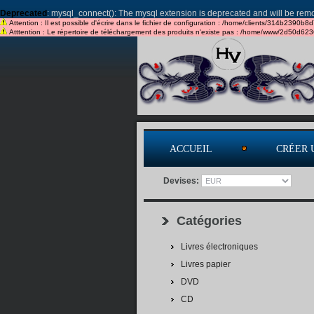
Deprecated
: mysql_connect(): The mysql extension is deprecated and will be remo
Attention : Il est possible d'écrire dans le fichier de configuration : /home/clients/314b2390b8
Atttention : Le répertoire de téléchargement des produits n'existe pas : /home/www/2d50d62
ACCUEIL
CRÉER 
Devises:
Catégories
Livres électroniques
Livres papier
DVD
CD