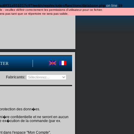
ad0f31a551017c97/web/shop/includes/functions/database.php
on line
19
veuillez définir correctement les permissions d'utilisateur pour ce fichier.
a pas tant que ce répertoire ne sera pas valide.
CTER
Fabricants:
a protection des donn�es.
ni�re confidentielle et ne seront en aucun
e ex�cution de la commande (par ex.
nt dans l'espace "Mon Compte".