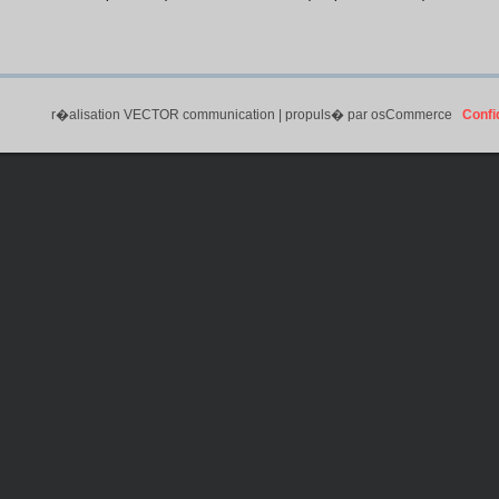
r�alisation
VECTOR communication
| propuls� par
osCommerce
Confid